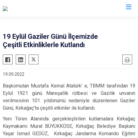
Manisa
19 Eylül Gaziler Günü İlçemizde
Çeşitli Etkinliklerle Kutlandı
Ahmetli
Salihli
Akhisar
Sarıgöl
Alaşehir
Saruhanlı
19.09.2022
Demirci
Selendi
Başkomutan Mustafa Kemal Atatürk' e, TBMM tarafından 19
Gölmarmara
Soma
Eylül 1921 günü Mareşallik rütbesi ve Gazilik unvanın
Gördes
Turgutlu
verilmesinin 101. yıldönümü nedeniyle düzenlenen Gaziler
Kırkağaç
Şehzadeler
Günü, Kırkağaç'ta çeşitli etkinler ile kutlandı.
Köprübaşı
Yunusemre
Yeni Tören Alanında gerçekleştirilen kutlamalara Kırkağaç
Kula
Kaymakamı Murat BÜYÜKKÖSE, Kırkağaç Belediye Başkanı
Yaşar İsmail GEDÜZ, Kırkağaç Jandarma Komando Eğitim