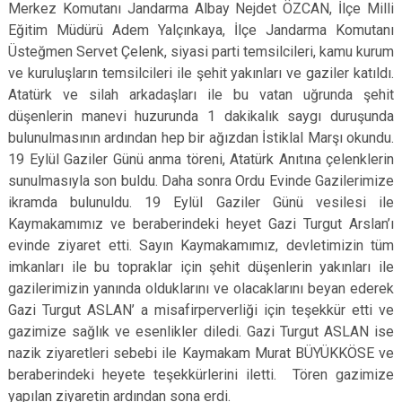
Merkez Komutanı Jandarma Albay Nejdet ÖZCAN, İlçe Milli
Eğitim Müdürü Adem Yalçınkaya, İlçe Jandarma Komutanı
Üsteğmen Servet Çelenk, siyasi parti temsilcileri, kamu kurum
ve kuruluşların temsilcileri ile şehit yakınları ve gaziler katıldı.
Atatürk ve silah arkadaşları ile bu vatan uğrunda şehit
düşenlerin manevi huzurunda 1 dakikalık saygı duruşunda
bulunulmasının ardından hep bir ağızdan İstiklal Marşı okundu.
19 Eylül Gaziler Günü anma töreni, Atatürk Anıtına çelenklerin
sunulmasıyla son buldu. Daha sonra Ordu Evinde Gazilerimize
ikramda bulunuldu. 19 Eylül Gaziler Günü vesilesi ile
Kaymakamımız ve beraberindeki heyet Gazi Turgut Arslan’ı
evinde ziyaret etti. Sayın Kaymakamımız, devletimizin tüm
imkanları ile bu topraklar için şehit düşenlerin yakınları ile
gazilerimizin yanında olduklarını ve olacaklarını beyan ederek
Gazi Turgut ASLAN’ a misafirperverliği için teşekkür etti ve
gazimize sağlık ve esenlikler diledi. Gazi Turgut ASLAN ise
nazik ziyaretleri sebebi ile Kaymakam Murat BÜYÜKKÖSE ve
beraberindeki heyete teşekkürlerini iletti. Tören gazimize
yapılan ziyaretin ardından sona erdi.