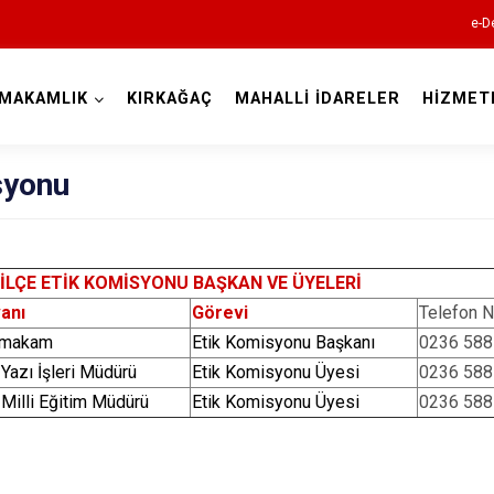
e-D
MAKAMLIK
KIRKAĞAÇ
MAHALLİ İDARELER
HİZMET
Manisa
syonu
İLÇE ETİK KOMİSYONU BAŞKAN VE ÜYELERİ
Ahmetli
anı
Görevi
Telefon 
ymakam
Etik Komisyonu Başkanı
0236 588
Akhisar
 Yazı İşleri Müdürü
Etik Komisyonu Üyesi
0236 588
Alaşehir
 Milli Eğitim Müdürü
Etik Komisyonu Üyesi
0236 588
Demirci
Gölmarmara