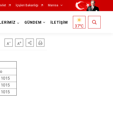
evlet
İçişleri Bakanlığı
Manisa
LERİMİZ
GÜNDEM
İLETİŞİM
37
°C
Salihli
No
 1015
Sarıgöl
 1015
Saruhanlı
 1015
Selendi
Soma