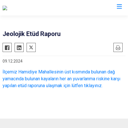
Manisa
Jeolojik Etüd Raporu
Ahmetli
Salihli
Akhisar
Sarıgöl
09.12.2024
Alaşehir
Saruhanlı
Demirci
Selendi
İlçemiz Hamidiye Mahallesinin üst kısmında bulunan dağ
yamacında bulunan kayaların her an yuvarlanma riskine karşı
Gölmarmara
Soma
yapılan etüd raporuna ulaşmak için lütfen tıklayınız.
Gördes
Turgutlu
Kırkağaç
Şehzadeler
Köprübaşı
Yunusemre
Kula