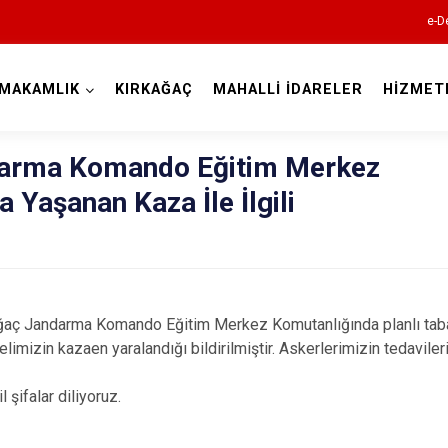
e-D
MAKAMLIK
KIRKAĞAÇ
MAHALLİ İDARELER
HİZMET
Manisa
darma Komando Eğitim Merkez
 Yaşanan Kaza İle İlgili
Ahmetli
Akhisar
ğaç Jandarma Komando Eğitim Merkez Komutanlığında planlı taban
Alaşehir
limizin kazaen yaralandığı bildirilmiştir. Askerlerimizin tedavil
Demirci
 şifalar diliyoruz.
Gölmarmara