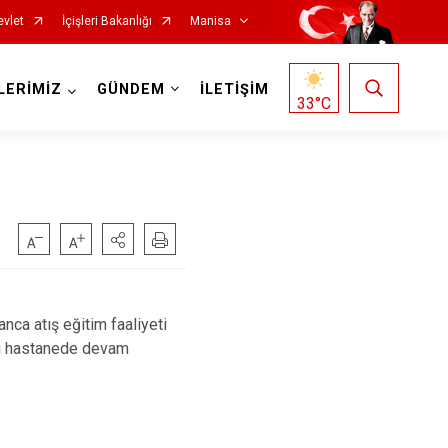
evlet
İçişleri Bakanlığı
Manisa
LERİMİZ
GÜNDEM
İLETİŞİM
33
°C
Salihli
Sarıgöl
ca atış eğitim faaliyeti
Saruhanlı
eri hastanede devam
Selendi
Soma